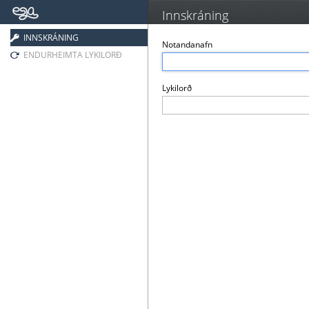
Innskráning
INNSKRÁNING
Notandanafn
ENDURHEIMTA LYKILORÐ
Lykilorð